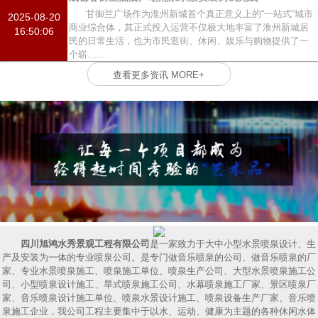
甘御兰广场作为淮州新城首个真正意义上的“一站式”城市
2025-08-20
商业综合体，其正式投入运营不仅极大地丰富了淮州新城居
16:50:06
民的日常生活，也为市民逛街、休闲、娱乐与购物提供了一
个崭……
查看更多资讯 MORE+
四川旭鸿水秀景观工程有限公司
是一家致力于大中小型水景喷泉设计、生
产及安装为一体的专业喷泉公司。是专门做音乐喷泉的公司、做音乐喷泉的厂
家、专业水景喷泉施工、喷泉施工单位、喷泉生产公司、大型水景喷泉施工公
司、小型喷泉设计施工、旱式喷泉施工公司、水幕喷泉施工厂家、景区喷泉厂
家、音乐喷泉设计施工单位、喷泉水景设计施工、喷泉设备生产厂家、音乐喷
泉施工企业，我公司工程主要集中于以水、运动、健康为主题的各种休闲水体