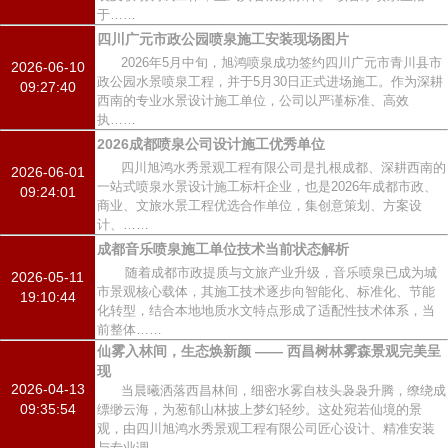
于……
四川广元市政公园喷泉施工安装现场图片
2026年5月中旬，旭鸿喷泉成功签约四川广元市青川县市
2026-06-10
政公园水景喷泉工程，并于5月30日正式进场施工。作为深耕
09:27:40
西南的专业水景设计施工单位，公司以严谨标准、高效
执……
2026成都喷泉公司设计施工优秀单位
四川旭鸿水秀景观工程有限公司是扎根成都、深耕西南的
2026-06-01
一站式喷泉水景设计施工标杆企业，也是2026年成都市政、
09:24:01
商业、文旅水景工程优选合作单位，集创意策划、方案设
计、……
成都音乐喷泉施工单位技术当前状态解析
随着成都市政提质与文旅产业升级，音乐喷泉已成为城
2026-05-11
市景观核心载体，其施工技术逐步向智能化、标准化、节能
19:10:44
化转型，结合本地地质水文特点形成了适配性技术体系，当
前整体……
仙雾入林间，生态焕新颜 —— 西昌树林雾森景观完美呈
现
2026-04-13
当晨曦洒落西昌林间，细密水雾自枝头袅袅升腾，缭绕成
09:35:54
缥缈云海，为葱郁山林披上梦幻轻纱。这处宛若仙境的景
观，由四川旭鸿水秀景观工程有限公司匠心设计、精准安装
与专业调……