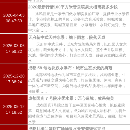
2026最新行情100平方米音乐喷泉大概需要多少钱
旭鸿喷泉是一家专门做水景喷泉的厂家，提供专业水景设
2026-04-03
计、专业喷泉施工的单位，业务包含音乐喷泉、呐喊喷泉、
08:47:59
旱地广场喷泉、呐喊互动喷泉、水幕电影、水舞灯光秀、数
字水帘……
天府新中式天井水景：檐下雨意，院落天成
天府新中式天井，以东方院落格局为骨，以巴蜀人文意
2026-03-06
境为韵，藏天地于方寸，纳山水入庭院。整个天井以屋檐、
17:59:22
水池、模拟雨水为核心，打造自然天成、静谧诗意的沉浸式
水……
成都 58 号地块跌水瀑布：城市生态水景的典范
成都58号地块作为城市重点开发板块，以高端业态、生
2025-12-20
态景观与便捷交通为核心优势，打造集居住、休闲、商务于
17:38:24
一体的城市新空间。为提升地块景观品质与公共界面形象，
项目重……
成都国宾 7 号院冷雾水景：匠心造境，效果完美
成都国宾7号院坐落于金牛区国宾核心板块，以低密院
2025-09-12
落、诗意园林与人文底蕴，成为城西高端人居标杆。为提升
17:18:52
园林意境与居住体验，项目引入冷雾水景系统，由四川旭鸿
水景……
成都甘御兰酒店广场涌泉水景安装调试完成