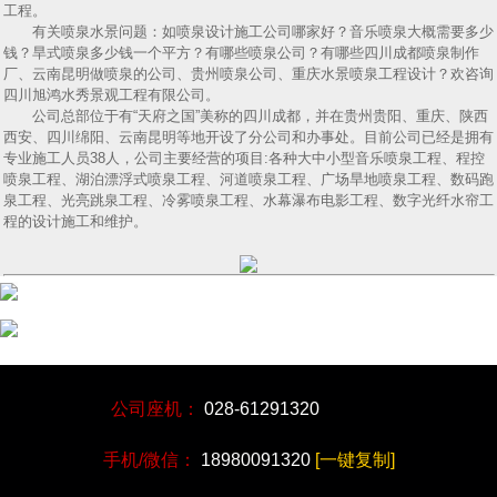
工程。
有关喷泉水景问题：如喷泉设计施工公司哪家好？音乐喷泉大概需要多少
钱？旱式喷泉多少钱一个平方？有哪些喷泉公司？有哪些四川成都喷泉制作
厂、云南昆明做喷泉的公司、贵州喷泉公司、重庆水景喷泉工程设计？欢咨询
四川旭鸿水秀景观工程有限公司。
公司总部位于有“天府之国”美称的四川成都，并在贵州贵阳、重庆、陕西
西安、四川绵阳、云南昆明等地开设了分公司和办事处。目前公司已经是拥有
专业施工人员38人，公司主要经营的项目:各种大中小型音乐喷泉工程、程控
喷泉工程、湖泊漂浮式喷泉工程、河道喷泉工程、广场旱地喷泉工程、数码跑
泉工程、光亮跳泉工程、冷雾喷泉工程、水幕瀑布电影工程、数字光纤水帘工
程的设计施工和维护。
公司座机：
028-61291320
手机/微信：
18980091320
[一键复制]