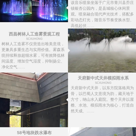
该音乐喷泉坐落于广元市青川县乔庄
镇银杏公园内，是县城核心休闲景
观。喷泉融合现代声光技术，搭配多
彩动态灯光，随音乐节奏变换水型、
高低起伏……
西昌树林人工造雾景观工程
SCXUHONG
树林人工造雾不仅营造出唯美意境，
更兼具多重生态与实用价值。雾森系
统持续释放超细水雾，可有效降低林
间温度、增加空气湿度，抑制扬尘、
净化空气……
天府新中式天井模拟雨水系
SCXUHONG
天府新中式天井，以东方院落格局为
骨，以巴蜀人文意境为韵，藏天地于
方寸，纳山水入庭院。整个天井以屋
檐、水池、模拟雨水为核心，打造自
然天成、……
58号地块跌水瀑布