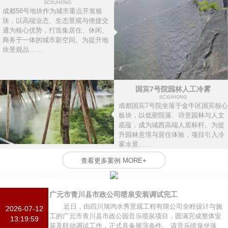
SCXUHONG
成都58号地块作为城市重点开发板
块，以高端业态、生态景观与便捷交
通为核心优势，打造集居住、休闲、
商务于一体的城市新空间。为提升地
块景观品……
国宾7号院园林人工冷雾
SCXUHONG
成都国宾7号院坐落于金牛区国宾核心
板块，以低密院落、诗意园林与人文
底蕴，成为城西高端人居标杆。为提
升园林意境与居住体验，项目引入冷
雾水景……
查看更多案例 MORE+
广元市青川县市政公司喷泉安装调试完工
近日，由四川旭鸿水秀景观工程有限公司全程设计与施
2026-07-12
工的广元市青川县市政公园音乐喷泉项目，圆满完成整体安
13:19:59
装及联动调试工作，正式具备展演条件。 该音乐喷泉坐落