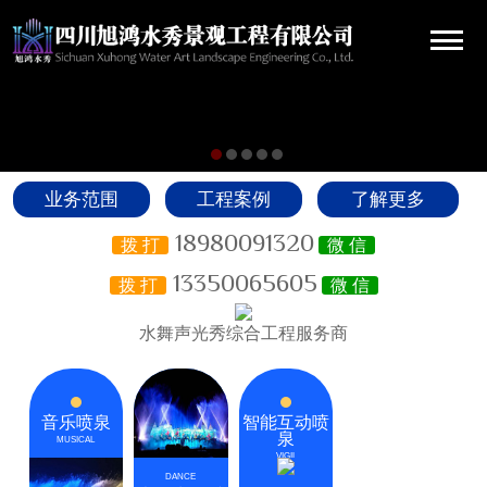
业务范围
工程案例
了解更多
18980091320
拨 打
微 信
13350065605
拨 打
微 信
水舞声光秀综合工程服务商
音乐喷泉
智能互动喷
泉
MUSICAL
VIGIL
DANCE