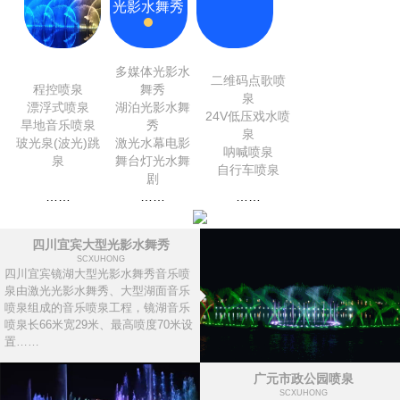
光影水舞秀
多媒体光影水
二维码点歌喷
程控喷泉
舞秀
泉
漂浮式喷泉
湖泊光影水舞
24V低压戏水喷
旱地音乐喷泉
秀
泉
玻光泉(波光)跳
激光水幕电影
呐喊喷泉
泉
舞台灯光水舞
自行车喷泉
剧
……
……
……
四川宜宾大型光影水舞秀
SCXUHONG
四川宜宾镜湖大型光影水舞秀音乐喷
泉由激光光影水舞秀、大型湖面音乐
喷泉组成的音乐喷泉工程，镜湖音乐
喷泉长66米宽29米、最高喷度70米设
置……
广元市政公园喷泉
SCXUHONG