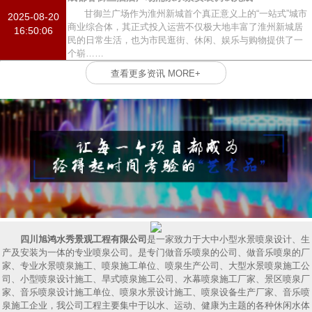
甘御兰广场作为淮州新城首个真正意义上的“一站式”城市
2025-08-20
商业综合体，其正式投入运营不仅极大地丰富了淮州新城居
16:50:06
民的日常生活，也为市民逛街、休闲、娱乐与购物提供了一
个崭……
查看更多资讯 MORE+
四川旭鸿水秀景观工程有限公司
是一家致力于大中小型水景喷泉设计、生
产及安装为一体的专业喷泉公司。是专门做音乐喷泉的公司、做音乐喷泉的厂
家、专业水景喷泉施工、喷泉施工单位、喷泉生产公司、大型水景喷泉施工公
司、小型喷泉设计施工、旱式喷泉施工公司、水幕喷泉施工厂家、景区喷泉厂
家、音乐喷泉设计施工单位、喷泉水景设计施工、喷泉设备生产厂家、音乐喷
泉施工企业，我公司工程主要集中于以水、运动、健康为主题的各种休闲水体