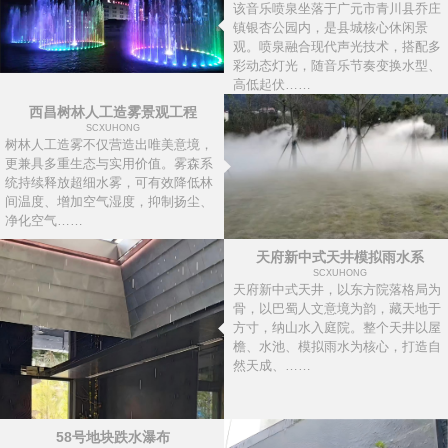
该音乐喷泉坐落于广元市青川县乔庄
镇银杏公园内，是县城核心休闲景
观。喷泉融合现代声光技术，搭配多
彩动态灯光，随音乐节奏变换水型、
高低起伏……
西昌树林人工造雾景观工程
SCXUHONG
树林人工造雾不仅营造出唯美意境，
更兼具多重生态与实用价值。雾森系
统持续释放超细水雾，可有效降低林
间温度、增加空气湿度，抑制扬尘、
净化空气……
天府新中式天井模拟雨水系
SCXUHONG
天府新中式天井，以东方院落格局为
骨，以巴蜀人文意境为韵，藏天地于
方寸，纳山水入庭院。整个天井以屋
檐、水池、模拟雨水为核心，打造自
然天成、……
58号地块跌水瀑布