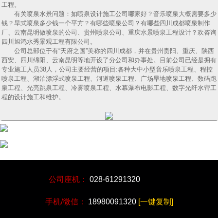
工程。
有关喷泉水景问题：如喷泉设计施工公司哪家好？音乐喷泉大概需要多少
钱？旱式喷泉多少钱一个平方？有哪些喷泉公司？有哪些四川成都喷泉制作
厂、云南昆明做喷泉的公司、贵州喷泉公司、重庆水景喷泉工程设计？欢咨询
四川旭鸿水秀景观工程有限公司。
公司总部位于有“天府之国”美称的四川成都，并在贵州贵阳、重庆、陕西
西安、四川绵阳、云南昆明等地开设了分公司和办事处。目前公司已经是拥有
专业施工人员38人，公司主要经营的项目:各种大中小型音乐喷泉工程、程控
喷泉工程、湖泊漂浮式喷泉工程、河道喷泉工程、广场旱地喷泉工程、数码跑
泉工程、光亮跳泉工程、冷雾喷泉工程、水幕瀑布电影工程、数字光纤水帘工
程的设计施工和维护。
公司座机：
028-61291320
手机/微信：
18980091320
[一键复制]