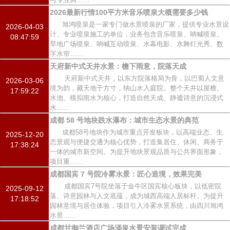
2026最新行情100平方米音乐喷泉大概需要多少钱
旭鸿喷泉是一家专门做水景喷泉的厂家，提供专业水景设
2026-04-03
计、专业喷泉施工的单位，业务包含音乐喷泉、呐喊喷泉、
08:47:59
旱地广场喷泉、呐喊互动喷泉、水幕电影、水舞灯光秀、数
字水帘……
天府新中式天井水景：檐下雨意，院落天成
天府新中式天井，以东方院落格局为骨，以巴蜀人文意
2026-03-06
境为韵，藏天地于方寸，纳山水入庭院。整个天井以屋檐、
17:59:22
水池、模拟雨水为核心，打造自然天成、静谧诗意的沉浸式
水……
成都 58 号地块跌水瀑布：城市生态水景的典范
成都58号地块作为城市重点开发板块，以高端业态、生
2025-12-20
态景观与便捷交通为核心优势，打造集居住、休闲、商务于
17:38:24
一体的城市新空间。为提升地块景观品质与公共界面形象，
项目重……
成都国宾 7 号院冷雾水景：匠心造境，效果完美
成都国宾7号院坐落于金牛区国宾核心板块，以低密院
2025-09-12
落、诗意园林与人文底蕴，成为城西高端人居标杆。为提升
17:18:52
园林意境与居住体验，项目引入冷雾水景系统，由四川旭鸿
水景……
成都甘御兰酒店广场涌泉水景安装调试完成