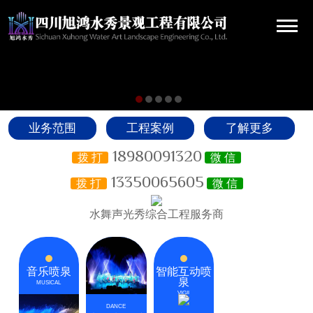
业务范围
工程案例
了解更多
18980091320
拨 打
微 信
13350065605
拨 打
微 信
水舞声光秀综合工程服务商
音乐喷泉
智能互动喷
泉
MUSICAL
VIGIL
DANCE