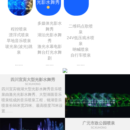
光影水舞秀
多媒体光影水
二维码点歌喷
程控喷泉
舞秀
泉
漂浮式喷泉
湖泊光影水舞
24V低压戏水喷
旱地音乐喷泉
秀
泉
玻光泉(波光)跳
激光水幕电影
呐喊喷泉
泉
舞台灯光水舞
自行车喷泉
剧
……
……
……
四川宜宾大型光影水舞秀
SCXUHONG
四川宜宾镜湖大型光影水舞秀音乐喷
泉由激光光影水舞秀、大型湖面音乐
喷泉组成的音乐喷泉工程，镜湖音乐
喷泉长66米宽29米、最高喷度70米设
置……
广元市政公园喷泉
SCXUHONG