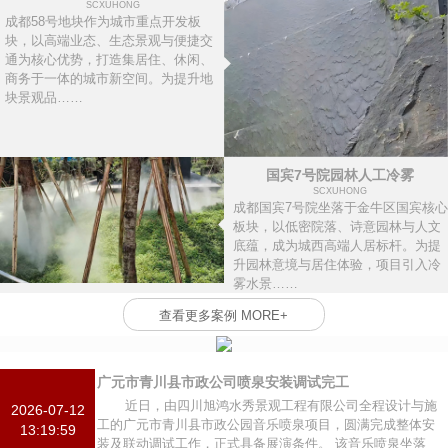
SCXUHONG
成都58号地块作为城市重点开发板
块，以高端业态、生态景观与便捷交
通为核心优势，打造集居住、休闲、
商务于一体的城市新空间。为提升地
块景观品……
国宾7号院园林人工冷雾
SCXUHONG
成都国宾7号院坐落于金牛区国宾核心
板块，以低密院落、诗意园林与人文
底蕴，成为城西高端人居标杆。为提
升园林意境与居住体验，项目引入冷
雾水景……
查看更多案例 MORE+
广元市青川县市政公司喷泉安装调试完工
近日，由四川旭鸿水秀景观工程有限公司全程设计与施
2026-07-12
工的广元市青川县市政公园音乐喷泉项目，圆满完成整体安
13:19:59
装及联动调试工作，正式具备展演条件。 该音乐喷泉坐落