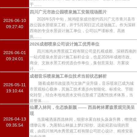
于……
四川广元市政公园喷泉施工安装现场图片
2026年5月中旬，旭鸿喷泉成功签约四川广元市青川县市
2026-06-10
政公园水景喷泉工程，并于5月30日正式进场施工。作为深耕
09:27:40
西南的专业水景设计施工单位，公司以严谨标准、高效
执……
2026成都喷泉公司设计施工优秀单位
四川旭鸿水秀景观工程有限公司是扎根成都、深耕西南的
2026-06-01
一站式喷泉水景设计施工标杆企业，也是2026年成都市政、
09:24:01
商业、文旅水景工程优选合作单位，集创意策划、方案设
计、……
成都音乐喷泉施工单位技术当前状态解析
随着成都市政提质与文旅产业升级，音乐喷泉已成为城
2026-05-11
市景观核心载体，其施工技术逐步向智能化、标准化、节能
19:10:44
化转型，结合本地地质水文特点形成了适配性技术体系，当
前整体……
仙雾入林间，生态焕新颜 —— 西昌树林雾森景观完美呈
现
2026-04-13
当晨曦洒落西昌林间，细密水雾自枝头袅袅升腾，缭绕成
09:35:54
缥缈云海，为葱郁山林披上梦幻轻纱。这处宛若仙境的景
观，由四川旭鸿水秀景观工程有限公司匠心设计、精准安装
与专业调……